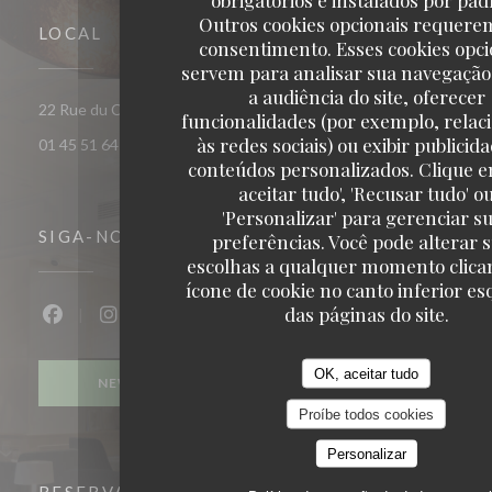
Outros cookies opcionais requere
LOCAL
consentimento. Esses cookies opci
servem para analisar sua navegação
a audiência do site, oferecer
((abre numa nova janela))
22 Rue du Champ de Mars 75007 Paris
funcionalidades (por exemplo, relac
às redes sociais) ou exibir publicid
01 45 51 64 59
conteúdos personalizados. Clique e
aceitar tudo', 'Recusar tudo' o
'Personalizar' para gerenciar s
SIGA-NOS
preferências. Você pode alterar 
escolhas a qualquer momento clica
ícone de cookie no canto inferior e
das páginas do site.
Facebook ((abre numa nova janela))
Instagram ((abre numa nova janela))
OK, aceitar tudo
NEWSLETTER
Proíbe todos cookies
Personalizar