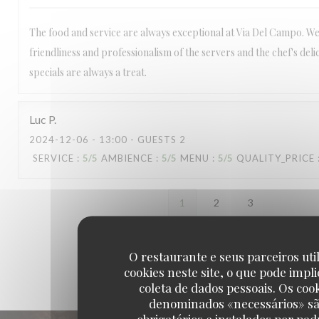
The food and service are always exceptional at Via Del Campo. We
friendliness and professionalism of the servers and the chef's del
specials are always a treat.
Luc
P
2024-12-06
- 13:00 - GUESTS 2
SERVICE
:
5
/5
AMBIENCE
:
5
/5
MENU
:
5
/5
QUALITY_PRICE
1
2
3
O restaurante e seus parceiros uti
cookies neste site, o que pode impli
coleta de dados pessoais. Os coo
denominados «necessários» s
obrigatórios e instalados por pad