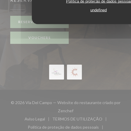
RESERVA
Política de proteção de dados pessoa
undefined
RESERVAR UMA MESA
VOUCHERS
© 2026 Via Del Campo — Website do restaurante criado por
((abre numa nova janela))
Zenchef
Aviso Legal
TERMOS DE UTILIZAÇÃO
((abre numa nova janela))
((abre numa nova janela))
Política de proteção de dados pessoais
((abre numa nova janela))