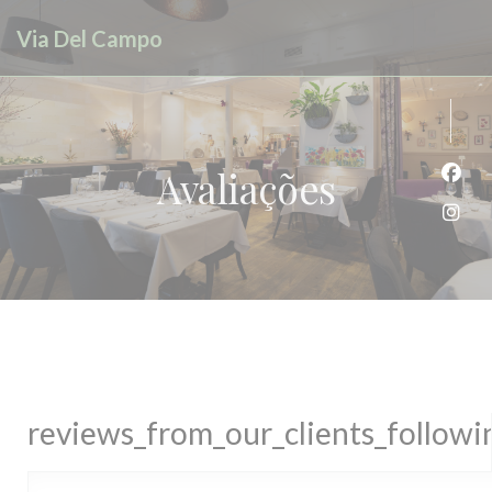
Painel de Gerenciamento de Cookies
Via Del Campo
Avaliações
Face
Inst
reviews_from_our_clients_follow