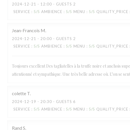
2024-12-21
- 12:00 - GUESTS 2
SERVICE
:
5
/5
AMBIENCE
:
5
/5
MENU
:
5
/5
QUALITY_PRICE
Jean-Francois
M
2024-12-21
- 20:00 - GUESTS 2
SERVICE
:
5
/5
AMBIENCE
:
5
/5
MENU
:
5
/5
QUALITY_PRICE
Toujours excellent Des tagliatelles à la truffe noire et anchois sup
attentionné et sympathique. Une très belle adresse où. L’on se sent 
colette
T
2024-12-19
- 20:30 - GUESTS 6
SERVICE
:
5
/5
AMBIENCE
:
5
/5
MENU
:
5
/5
QUALITY_PRICE
Rand
S