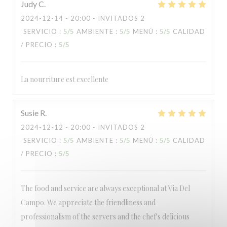
Judy
C
Via Del Campo
2024-12-14
- 20:00 - INVITADOS 2
SERVICIO
:
5
/5
AMBIENTE
:
5
/5
MENÚ
:
5
/5
CALIDAD
/ PRECIO
:
5
/5
La nourriture est excellente
Susie
R
2024-12-12
- 20:00 - INVITADOS 2
SERVICIO
:
5
/5
AMBIENTE
:
5
/5
MENÚ
:
5
/5
CALIDAD
/ PRECIO
:
5
/5
The food and service are always exceptional at Via Del
Campo. We appreciate the friendliness and
professionalism of the servers and the chef's delicious