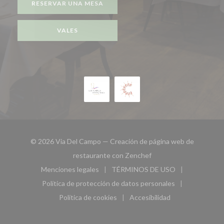
RESERVAR UNA MESA
VALES
© 2026 Via Del Campo — Creación de página web de
((abre en una nueva ven
restaurante con
Zenchef
Menciones legales
TÉRMINOS DE USO
((abre en una nueva ventana))
((abre en una nueva ven
Política de protección de datos personales
((abre en una nueva ventana))
Política de cookies
Accesibilidad
((abre en una nueva ventana))
((abre en una nueva ven