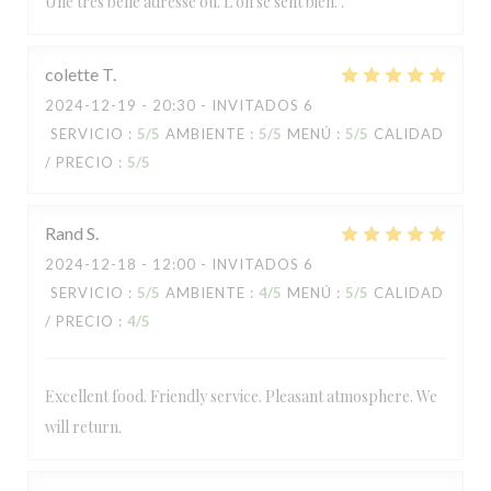
Une très belle adresse où. L’on se sent bien. .
colette
T
2024-12-19
- 20:30 - INVITADOS 6
SERVICIO
:
5
/5
AMBIENTE
:
5
/5
MENÚ
:
5
/5
CALIDAD
/ PRECIO
:
5
/5
Rand
S
2024-12-18
- 12:00 - INVITADOS 6
SERVICIO
:
5
/5
AMBIENTE
:
4
/5
MENÚ
:
5
/5
CALIDAD
/ PRECIO
:
4
/5
Excellent food. Friendly service. Pleasant atmosphere. We
will return.