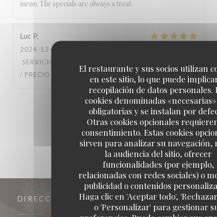
menu. The specials are always a treat.
Luc
P
2024-12-06
- 13:00 - INVITADOS 2
SERVICIO
:
5
/5
AMBIENTE
:
5
/5
MENÚ
:
5
/5
CALIDAD
El restaurante y sus socios utilizan c
/ PRECIO
:
5
/5
en este sitio, lo que puede implicar
recopilación de datos personales. 
cookies denominadas «necesarias»
1
2
3
obligatorias y se instalan por defe
Otras cookies opcionales requiere
consentimiento. Estas cookies opcio
sirven para analizar su navegación,
la audiencia del sitio, ofrecer
funcionalidades (por ejemplo,
relacionadas con redes sociales) o m
publicidad o contenidos personaliz
Haga clic en 'Aceptar todo', 'Rechazar
DIRECCIÓN
o 'Personalizar' para gestionar s