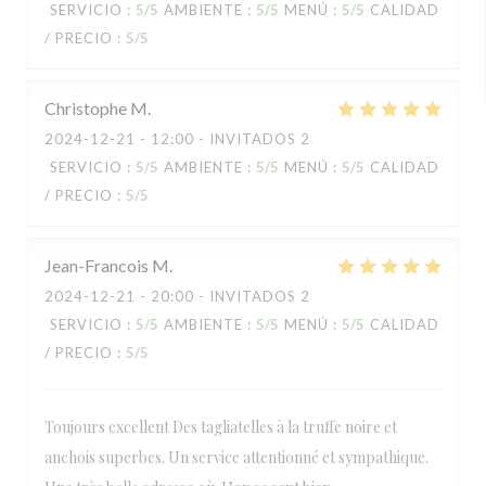
SERVICIO
:
5
/5
AMBIENTE
:
5
/5
MENÚ
:
5
/5
CALIDAD
/ PRECIO
:
5
/5
Christophe
M
2024-12-21
- 12:00 - INVITADOS 2
SERVICIO
:
5
/5
AMBIENTE
:
5
/5
MENÚ
:
5
/5
CALIDAD
/ PRECIO
:
5
/5
Jean-Francois
M
2024-12-21
- 20:00 - INVITADOS 2
SERVICIO
:
5
/5
AMBIENTE
:
5
/5
MENÚ
:
5
/5
CALIDAD
/ PRECIO
:
5
/5
Toujours excellent Des tagliatelles à la truffe noire et
anchois superbes. Un service attentionné et sympathique.